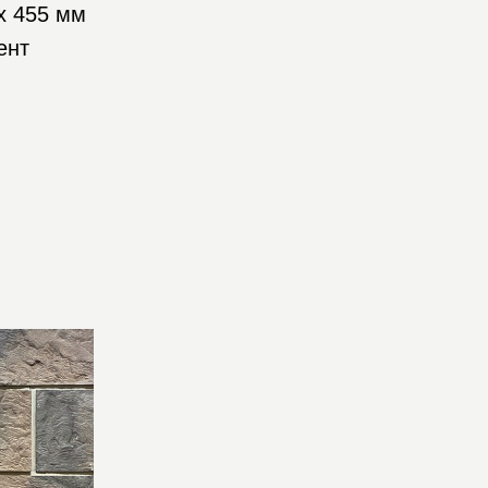
х 455 мм
ент