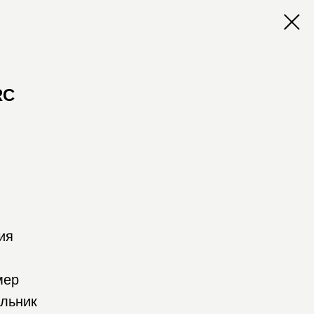
RC
ия
мер
альник