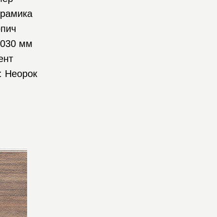
ерамика
рпич
3030 мм
ент
: Неорок