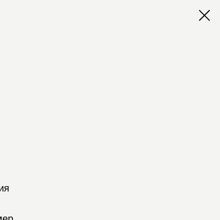
ия
мер