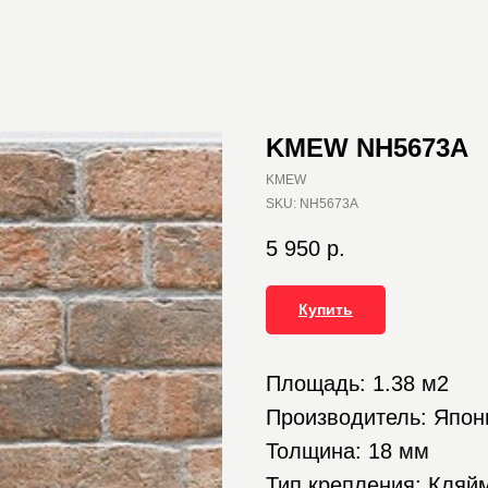
KMEW NH5673A
KMEW
SKU:
NH5673A
5 950
р.
Купить
Площадь: 1.38 м2
Производитель: Япон
Толщина: 18 мм
Тип крепления: Кляй