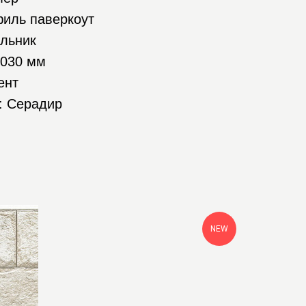
филь паверкоут
альник
3030 мм
ент
: Серадир
NEW