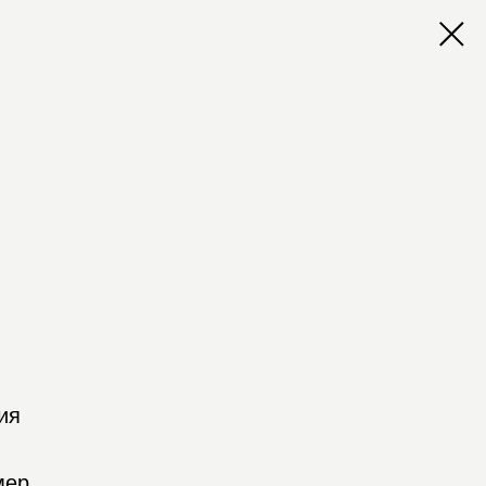
ия
мер