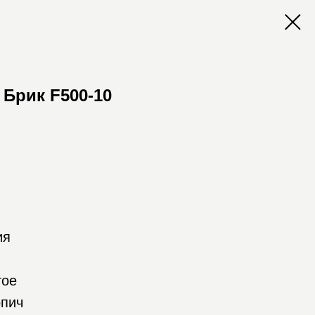
н Брик F500-10
ия
тое
рпич