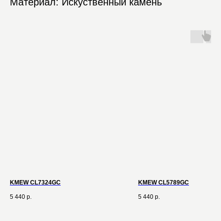
Материал: Искуственный камень
KMEW CL7324GC
KMEW CL5789GC
5 440
р.
5 440
р.