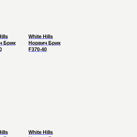
ills
White Hills
ч Брик
Норвич Брик
0
F370-40
ills
White Hills