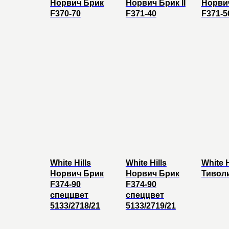
Норвич Брик
Норвич Брик II
Норви
F370-70
F371-40
F371-5
White Hills
White Hills
White H
Норвич Брик
Норвич Брик
Тиволи
F374-90
F374-90
спеццвет
спеццвет
5133/2718/21
5133/2719/21