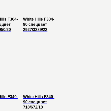
ills F304-
White Hills F304-
ццвет
90 спеццвет
950/20
2927/3289/22
ills F340-
White Hills F340-
90 спеццвет
718/672/18