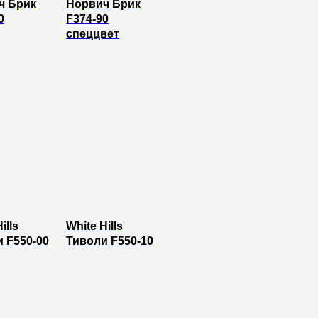
ч Брик
Норвич Брик
0
F374-90
спеццвет
ills
White Hills
 F550-00
Тиволи F550-10