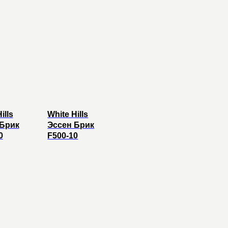
красоту
ского здания.
 только
ills
White Hills
 имеет
 Брик
Эссен Брик
0
F500-10
ть