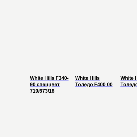
White Hills F340-
White Hills
White H
90 спеццвет
Толедо F400-00
Толедо
719/673/18