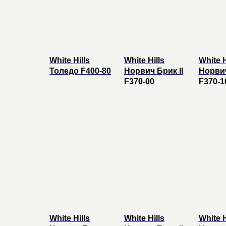
White Hills
White Hills
White H
Толедо F400-80
Норвич Брик II
Норви
F370-00
F370-1
White Hills
White Hills
White H