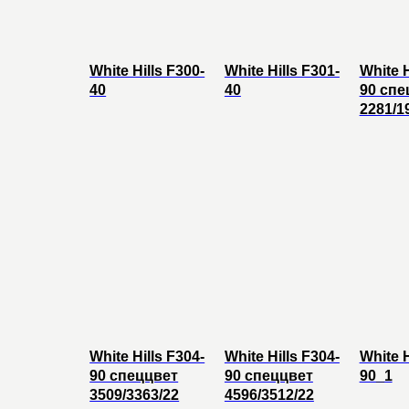
White Hills F300-
White Hills F301-
White H
40
40
90 спе
2281/1
White Hills F304-
White Hills F304-
White H
90 спеццвет
90 спеццвет
90_1
3509/3363/22
4596/3512/22