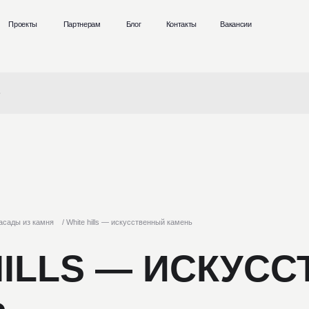
ы
Партнерам
Блог
Контакты
Вакансии
+7 (4
Влади
камня
/ White hills — искусственный камень
ILLS — ИСКУССТВ