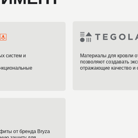
ем и
Материалы для кровли от компании Te
позволяют создавать эксклюзивные ре
альные
отражающие качество и стиль каждого
т бренда Bryza
щиту для
дков