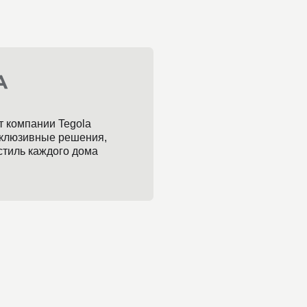
gola
шения,
 дома