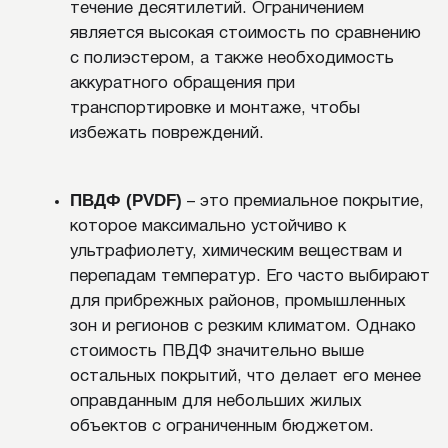
и тем экономичнее расход материала.
Обратите внимание!
Толщина сайдинга
составляет около 0,5–1,2 мм. Если вы
стремитесь к большей прочности и
долговечности покрытия, стоит отдавать
предпочтение более толстым вариантам.
Еще один параметр, который учитывается при
выборе – это тип покрытия. Для бюджетных
решений подойдет полиэстер, который защищает
металл и придает панели яркий оттенок. В
условиях солнечного или влажного климата можно
использовать матовый полиэстер, пурал или
ПВДФ, которые обеспечат долговечность цвета и
защиту от коррозии.
ТЕХНОЛОГИЯ МОНТАЖА
Правильный монтаж металлического сайдинга
напрямую определяет долговечность,
эстетичность и функциональность фасада.
Несмотря на кажущуюся простоту, установка