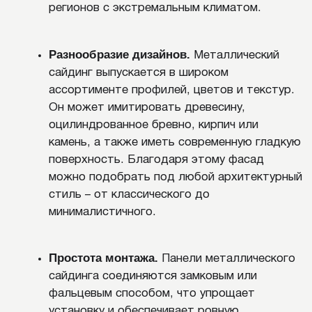
УХОД И ОБСЛУЖИВАНИЕ
Уход за металлическим сайдингом позволяет
сохранить фасад в идеальном состоянии на
десятилетия. Для этого следует регулярно
очищать покрытие от пыли и грязи. Мытье
выполняют при помощи шланга с умеренным
напором, избегая высокого давления и абразивных
средств. Особое внимание стоит уделять
областям под карнизами, вокруг окон и дверей, а
также в местах, где могут скапливаться листья,
пыль или мусор.
При необходимости можно применять мягкие
моющие средства, предназначенные для фасадов.
Однако стоит сразу исключить использование
кислотных или щелочных составов, которые
разрушают покрытие. После мытья рекомендуется
смывать остатки моющего средства чистой водой,
чтобы не оставалось налета или разводов.