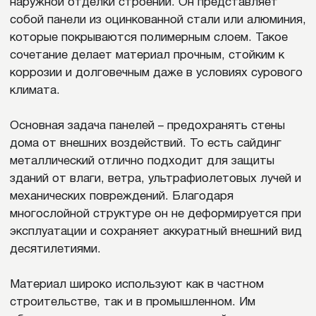
Материал широко используют как в частном
строительстве, так и в промышленном. Им
обшивают жилые дома, гаражи, хозяйственные
постройки, торговые павильоны и
производственные здания. Также плиты подходят
для реставрации старых фасадов, поскольку
позволяют скрыть неровности стен и придать
конструкции современный эстетичный вид.
Обратите внимание!
Материал высоко
ценят за простоту монтажа. Панели легко
соединяются между собой, поэтому
считаются одним из самых практичных и
универсальных вариантов для внешней
отделки.
ВИДЫ ПО МАТЕРИАЛУ
ИЗГОТОВЛЕНИЯ
Современные технологии позволяют
производителям выпускать различные виды