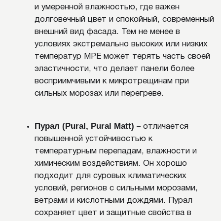
Выбор правильного металлического сайдинга
требует учета нескольких ключевых факторов.
Прежде всего, важно определиться с типом
Стальные панели
материала.
чаще всего
выбирают для стандартных климатических условий
– они прочные и относительно недорогие, но
требуют качественного полимерного покрытия для
Алюминиевый сайдинг
защиты от коррозии.
отличается легкостью и абсолютной
устойчивостью к влаге, что делает его
оптимальным решением для прибрежных и влажных
регионов. Для премиальных проектов можно
медь или цинк-титан
рассматривать
, которые
обеспечивают не только долговечность, но и
уникальный внешний вид фасада.
Важный вопрос при покупке материала – какие
бывают размеры металлического сайдинга. Ширина
у большинства панелей лежит в диапазоне 190–250
мм. В зависимости от профиля и производителя
могут встречаться и более широкие плиты, но чаще
всего мастера ориентируются на указанные
параметры. Стандартная длина сайдинга – от 2,5–3
м до 6 м. Чем длиннее панель – тем меньше стыков