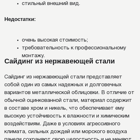
Евробрус
Евробрус представляет собой профиль,
имитирующий деревянный брус с аккуратными
прямыми гранями. Он скрывает небольшие
неровности стен и создает эффект современного
фасада, визуально приближенного к натуральному
дереву. Евробрус отличается эстетикой и
долговечностью, но эти панели стоят дороже
классических досок, а их монтаж требует точной
подгонки.
Фальш-брус
Фальш-брус похож на строганую доску с четкими
геометрическими линиями. Профиль хорошо
сочетается с другими отделочными материалами, к
примеру – с камнем или кирпичом, и придает
фасаду стильный и строгий вид. С другой стороны,
имитация дерева у фальш-бруса менее
выразительная, а его монтаж требует аккуратного
выравнивания при установке, иначе линии будут
выглядеть неровными.
Корабельная доска