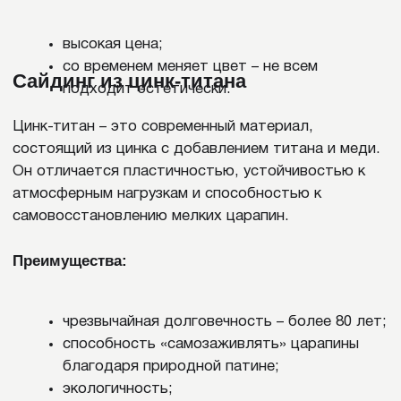
ТИПЫ ПРОФИЛЕЙ
МЕТАЛЛИЧЕСКОГО САЙДИНГА
Все типы металлического сайдинга в продаже
различаются между собой по форме профиля.
Этот параметр влияет как на вид здания, так и на
устойчивость материала к воздействиям
окружающей среды.
Классическая прямая доска
Прямая доска является одним из самых
универсальных и популярных вариантов стального
сайдинга. Панели этого профиля имеют ровную
форму и укладываются горизонтально или
вертикально, что заметно облегчает монтаж.
Изделия легко окрашиваются и часто
воспроизводят различные текстуры, однако их
внешний вид может показаться слишком простым.