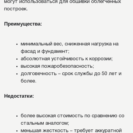
чрезвычайная долговечность – более 80 лет;
способность «самозаживлять» царапины
благодаря природной патине;
экологичность;
стильный внешний вид.
Недостатки:
очень высокая стоимость;
требовательность к профессиональному
монтажу.
Сайдинг из нержавеющей стали
Сайдинг из нержавеющей стали представляет
собой один из самых надежных и долговечных
вариантов металлической облицовки. В отличие от
обычной оцинкованной стали, материал содержит
в составе хром и никель, что обеспечивает ему
высокую устойчивость к влажности и химическим
воздействиям. Даже в условиях агрессивного
климата, сильных дождей или морского воздуха
панели сохраняют свою целостность и не меняют
внешний вид многие годы.
Преимущества: