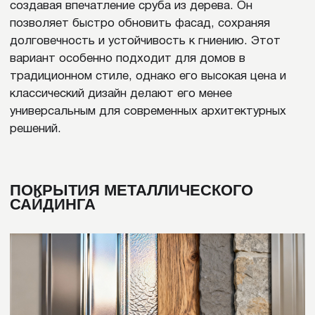
Устойчивость к механическим
воздействиям и погодным условиям.
Металлические панели выдерживают
сильные ветры, осадки, град и
температурные перепады. Они не
трескаются при морозах и не коробятся при
жаре. За счет жесткого профиля и прочной
основы материал сохраняет форму и не
деформируется под действием внешних
факторов, что особенно важно для
регионов с экстремальным климатом.
Разнообразие дизайнов.
Металлический
сайдинг выпускается в широком
ассортименте профилей, цветов и текстур.
Он может имитировать древесину,
оцилиндрованное бревно, кирпич или
камень, а также иметь современную гладкую
поверхность. Благодаря этому фасад
можно подобрать под любой архитектурный
стиль – от классического до
минималистичного.