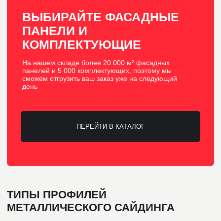
Рассматривая, какой бывает металлический
сайдинг, отметим, что он отличается не только
формой панелей и материалом, но и типом
защитно-декоративного покрытия. Верхний слой
плиты играет важную роль в долговечности
обшивки, так как именно он защищает металл от
коррозии, ультрафиолетового излучения и
механических повреждений. Выделяют следующие
типы покрытия сайдинга:
Полиэстер (PE)
– является самым
бюджетным покрытием. Он хорошо
подходит для умеренного климата и
регионов с небольшими перепадами
температур. Полиэстер обеспечивает яркий
глянцевый цвет и базовую защиту металла