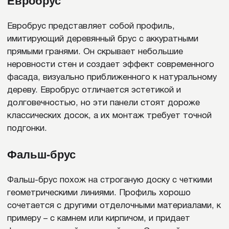
повышенной устойчивостью к
температурным перепадам, влажности и
химическим воздействиям. Он хорошо
подходит для суровых климатических
условий, регионов с сильными морозами,
ветрами и кислотными дождями. Пурал
сохраняет цвет и защитные свойства в
течение десятилетий. Ограничением
является высокая стоимость по сравнению
с полиэстером, а также необходимость
аккуратного обращения при
транспортировке и монтаже, чтобы
избежать повреждений.
ПВДФ (PVDF)
– это премиальное покрытие,
которое максимально устойчиво к
ультрафиолету, химическим веществам и
перепадам температур. Его часто выбирают
для прибрежных районов, промышленных
зон и регионов с резким климатом. Однако
стоимость ПВДФ значительно выше
остальных покрытий, что делает его менее
оправданным для небольших жилых
объектов с ограниченным бюджетом.