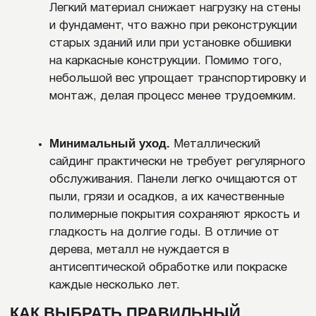
решений. Разнообразие профилей и покрытий
материала позволяет создавать фасады в самых
разных стилях – от классики и деревянной
эстетики до современного минимализма.
Благодаря простоте в установке и возможности
быстрой замены поврежденных элементов
металлический сайдинг становится удобным
решением как для частного, так и промышленного
строительства. При профессиональном
шеф-
монтаже
облицовка надолго сохраняет свои
изначальные характеристики и исправно служит
десятилетиями.
ДАВАЙТЕ РАССЧИТАЕМ
СТОИМОСТЬ ВАШЕГО ФАСАДА
Заполните форму и наш специались свяжется
с вами для уточнения размеров вашего дома и