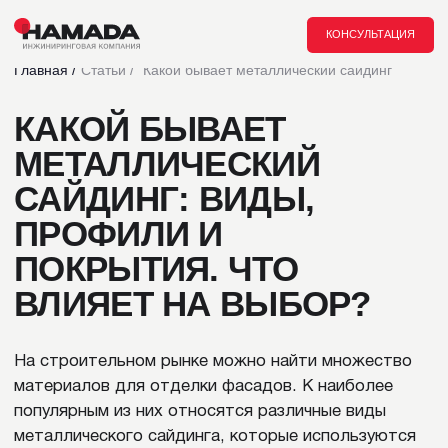
КОНСУЛЬТАЦИЯ
Главная /
Статьи /
Какой бывает металлический сайдинг
КАКОЙ БЫВАЕТ
МЕТАЛЛИЧЕСКИЙ
САЙДИНГ: ВИДЫ,
ПРОФИЛИ И
ПОКРЫТИЯ. ЧТО
ВЛИЯЕТ НА ВЫБОР?
На строительном рынке можно найти множество
материалов для отделки фасадов. К наиболее
популярным из них относятся различные виды
металлического сайдинга, которые используются
для обшивки частных домов, коммерческих зданий
и промышленных объектов. Панели этого типа
сочетают в себе долговечность и устойчивость к
погодным воздействиям. Но перед их установкой
стоит разобраться в классификации сайдинга из
металла, типах профилей и покрытий, а также
ознакомиться с особенностями выбора изделий и