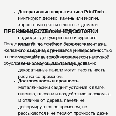
требует точного соблюдения технологии,
корректного подбора крепежа и подготовки
основания. Весь процесс осуществляется в
несколько этапов:
Подготовительные работы.
Стены должны
быть ровными, сухими и очищенными от
пыли и старого покрытия. При
необходимости устанавливается обрешетка
из дерева или металла для создания ровной
плоскости и вентиляции за панелями.
Установка стартовой планки.
Монтаж
начинают с нижнего угла фасада и
закрепления стартовой планки по горизонту.
Она задает правильное положение для всех
последующих панелей.
Монтаж сайдинга.
Плиты соединяются
замковым или фальцевым способом. Каждый
элемент фиксируют саморезами с
уплотнительной шайбой в местах, указанных
производителем.
Обработка углов и проемов.
Углы, окна и
двери оформляют специальными уголками,
наличниками и планками. Это обеспечивает
герметичность и аккуратный внешний вид