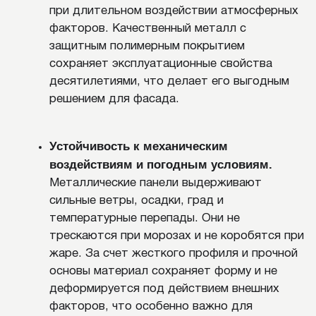
фасада.
Герметизация стыков.
Все стыки и
соединения проверяют и при
необходимости уплотняют герметиком. Это
особенно важно в местах с повышенной
влажностью и ветровой нагрузкой.
РАССЧИТАЕМ
СТОИМОСТЬ И СРОКИ
РАБОТ
по обшивке дома материалами на
ваш выбор, оставляйте заявку на
бесплатную консультацию!
КОНСУЛЬТАЦИЯ