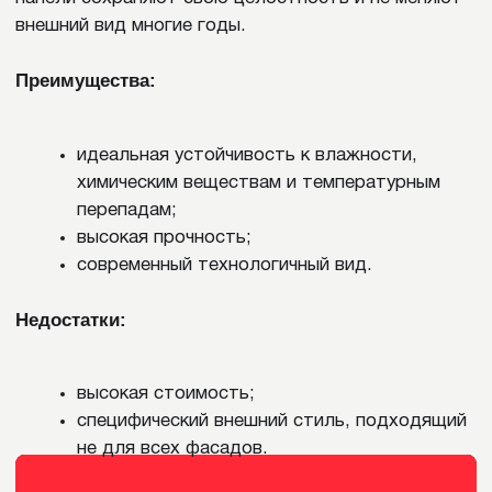
Корабельная доска отличается слегка выгнутым
профилем, который создает эффект объемной
текстуры фасада и повышает жесткость панелей.
Она подходит для классических загородных
домов, однако установка плит этого типа более
сложная в сравнении с классическим сайдингом.
Под бревно
Профиль имитирует оцилиндрованное бревно,
создавая впечатление сруба из дерева. Он
позволяет быстро обновить фасад, сохраняя
долговечность и устойчивость к гниению. Этот
вариант особенно подходит для домов в
традиционном стиле, однако его высокая цена и
классический дизайн делают его менее
универсальным для современных архитектурных
решений.
ПОКРЫТИЯ МЕТАЛЛИЧЕСКОГО
САЙДИНГА