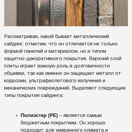
Простота монтажа.
Панели металлического
сайдинга соединяются замковым или
фальцевым способом, что упрощает
установку и обеспечивает ровную
поверхность без видимых креплений. При
необходимости можно легко заменить
поврежденную панель, не разбирая весь
фасад. Легкость монтажа сокращает сроки
отделки и снижает затраты на
строительные работы.
Пожаробезопасность.
Металл не горит, не
поддерживает воспламенение и не
выделяет токсичных веществ при нагреве.
Это делает металлический сайдинг
безопасным для жилых и общественных
зданий, особенно в районах с повышенным
риском пожаров.
Легкий вес
(для алюминиевых панелей).
Легкий материал снижает нагрузку на стены
и фундамент, что важно при реконструкции
старых зданий или при установке обшивки
на каркасные конструкции. Помимо того,