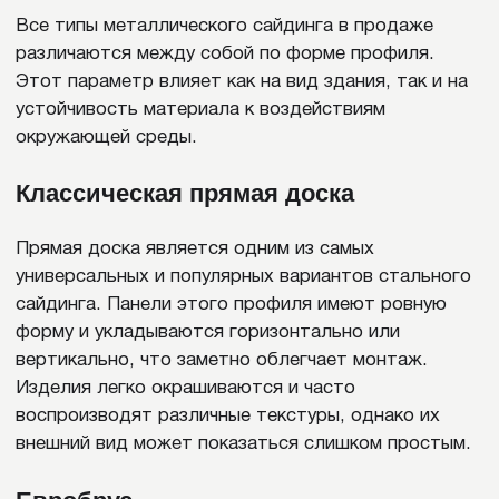
от коррозии. Однако в условиях
интенсивного солнца или сильной
влажности покрытие со временем
выцветает и теряет первоначальный блеск.
Механические повреждения, такие как
царапины, тоже оставляют следы, поэтому
полиэстер не подходит для фасадов в
агрессивной среде или установки в местах с
высокой вероятностью ударов.
Матовый полиэстер (MPE)
– более устойчив
к выцветанию и механическим воздействиям,
чем обычный полиэстер. Он считается
оптимальным для регионов с ярким солнцем
и умеренной влажностью, где важен
долговечный цвет и спокойный, современный
внешний вид фасада. Тем не менее в
условиях экстремально высоких или низких
температур MPE может терять часть своей
эластичности, что делает панели более
восприимчивыми к микротрещинам при
сильных морозах или перегреве.
Пурал (Pural, Pural Matt)
– отличается