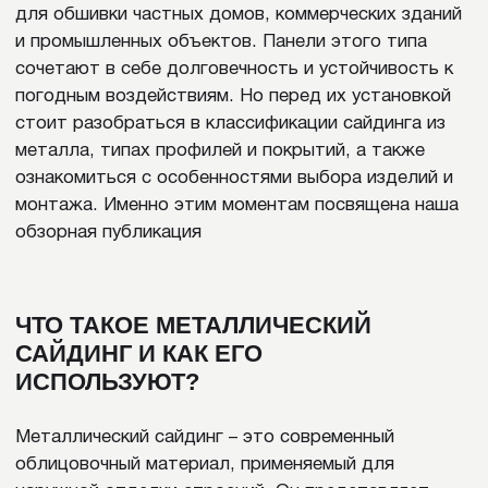
монтажа. Именно этим моментам посвящена наша
обзорная публикация
ЧТО ТАКОЕ МЕТАЛЛИЧЕСКИЙ
САЙДИНГ И КАК ЕГО
ИСПОЛЬЗУЮТ?
Металлический сайдинг – это современный
облицовочный материал, применяемый для
наружной отделки строений. Он представляет
собой панели из оцинкованной стали или алюминия,
которые покрываются полимерным слоем. Такое
сочетание делает материал прочным, стойким к
коррозии и долговечным даже в условиях сурового
климата.
Основная задача панелей – предохранять стены
дома от внешних воздействий. То есть сайдинг
металлический отлично подходит для защиты
зданий от влаги, ветра, ультрафиолетовых лучей и
механических повреждений. Благодаря
многослойной структуре он не деформируется при
эксплуатации и сохраняет аккуратный внешний вид
десятилетиями.