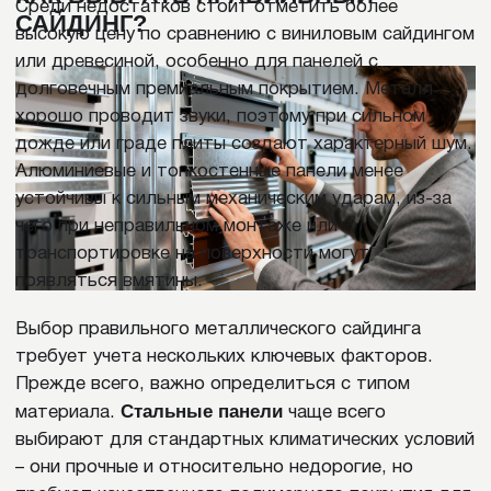
пожеланий по проекту.
Мы пришлем несколько вариантов
индивидуального КП с предварительными
дизайн-макетом, расчетом материала, сроков
и стоимости работ.
+7
Ваш федеральный округ
ЦФО
ДФО
СФО
УФО
Другой
Нажимая на кнопку, вы даете согласие на
обработку своих
персональных данных