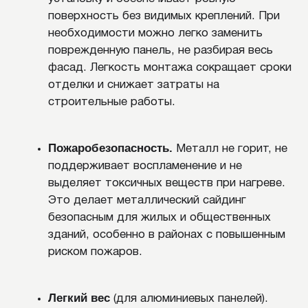
Важно проверять целостность крепежей и
герметичность стыков хотя бы раз в год. Саморезы
с уплотнительными шайбами со временем могут
ослабевать, а герметик – трескаться, особенно в
местах повышенной влажности. При выявлении
повреждений их следует вовремя исправлять,
чтобы предотвратить попадание воды под панели
и образование коррозии.
Если на плитах появились царапины или небольшие
повреждения покрытия, их можно обработать
специальными ремонтными комплектами для
металлических фасадов. Это защитит металл от
влаги и сохранит эстетический вид покрытия.
ЗАКЛЮЧЕНИЕ
Металлический сайдинг является одним из
наиболее универсальных и практичных материалов
для наружной отделки зданий. Он сочетает в себе
прочность, долговечность, устойчивость к
механическим повреждениям и привлекает
домовладельцев широким выбором дизайнерских