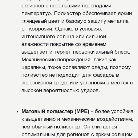
небольшой вес упрощает транспортировку и
монтаж, делая процесс менее трудоемким.
Минимальный уход.
Металлический
сайдинг практически не требует регулярного
обслуживания. Панели легко очищаются от
пыли, грязи и осадков, а их качественные
полимерные покрытия сохраняют яркость и
гладкость на долгие годы. В отличие от
дерева, металл не нуждается в
антисептической обработке или покраске
каждые несколько лет.
КАК ВЫБРАТЬ ПРАВИЛЬНЫЙ
Среди недостатков стоит отметить более
САЙДИНГ?
высокую цену по сравнению с виниловым сайдингом
или древесиной, особенно для панелей с
долговечным премиальным покрытием. Металл
хорошо проводит звуки, поэтому при сильном
дожде или граде плиты создают характерный шум.
Алюминиевые и тонкостенные панели менее
устойчивы к сильным механическим ударам, из-за
чего при неправильном монтаже или
транспортировке на поверхности могут
появляться вмятины.