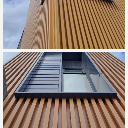
МАТЕРИАЛЫ
Плита фиброцементная KMEW NH4785A
и NH4754A
УСЛУГИ
Разработка рабочей проектной
документации с учетом требований
СРО, шефмонтаж, техническое
сопровождение на всех этапах
монтажа, поставка материалов.
О ПРОЕКТЕ
Современный дизайн фасадов реализован
с помощью сочетания материалов. Горная
фактура передана японскими ФЦП
премиум-серии Сератопия. Деревянные
рейки выполнены из ламелей древесно-
полимерного композита. Антрацитовые
металлические кассеты акцентируют
колонны и оконные проёмы.