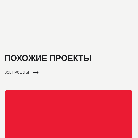
ЖК «COSTA AZZURRA»
РАСПОЛОЖЕНИЕ
СРОК
ОБЪЁМ
ВЛАДИВОСТОК
45 ДНЕЙ
6800 М²