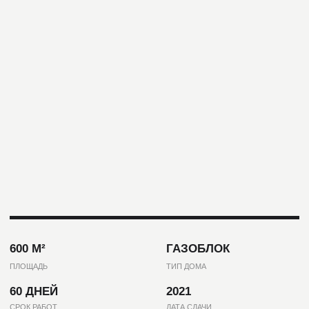
600 М²
ГАЗОБЛОК
ПЛОЩАДЬ
ТИП ДОМА
60 ДНЕЙ
2021
СРОК РАБОТ
ДАТА СДАЧИ
ИСПОЛЬЗУЕМЫЕ МАТЕРИАЛЫ
Фибрацемент КМЮ HCW 15614 GC
ОКАЗАННЫЕ
УСЛУГИ
На данном объекте наша компания
выполняла расчет и поставку материала.