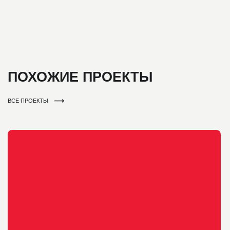
ОФИС «БАСКО»
РАСПОЛОЖЕНИЕ
СРОК
ОБЪЁМ
ВЛАДИВОСТОК
60 ДНЕЙ
250 М²