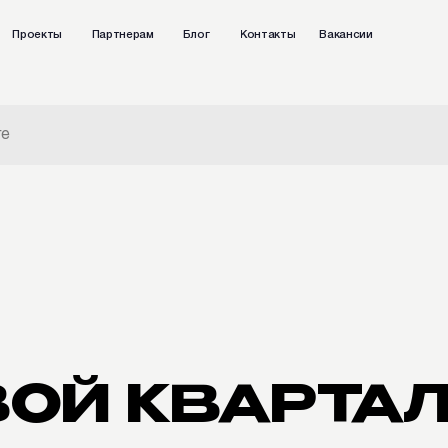
ты
Партнерам
Блог
Контакты
Вакансии
+7 (4
Влади
Й КВАРТАЛ
̆сервис — комфорт класс