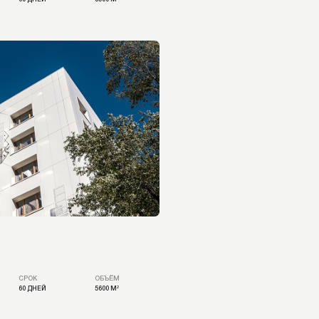
ОБЪЁМ
5600 М²