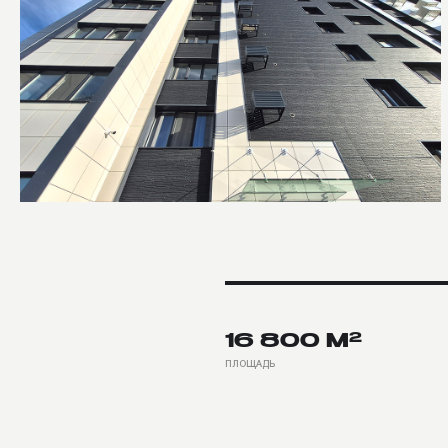
16 800 М²
МО
ПЛОЩАДЬ
ТИП ДОМ
МАТЕРИАЛЫ
ORA132H7393R
О ПРОЕКТЕ
Архитектурная идея заключалась в 