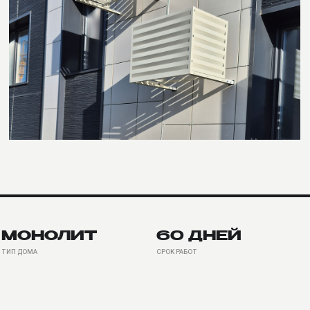
НОЛИТ
60 ДНЕЙ
2024
А
СРОК РАБОТ
ДАТА СДАЧИ
УСЛУГИ
Выбор фасадных материалов, техническое
сопровождение при разработке рабочей до
организация поставки материалов.
использование нескольких видов материала на одном объекте — те