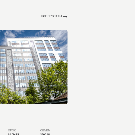
ОБЪЁМ
3500 М²