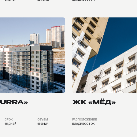
RA»
ЖК «МЁД»
ОБЪЁМ
РАСПОЛОЖЕНИЕ
СРОК
6800 М²
ВЛАДИВОСТОК
60 ДНЕЙ